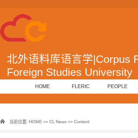
北外语料库语言学|Corpus Resea
Foreign Studies University
HOME
FLERIC
PEOPLE
当前位置:
HOME
>>
CL News
>> Content