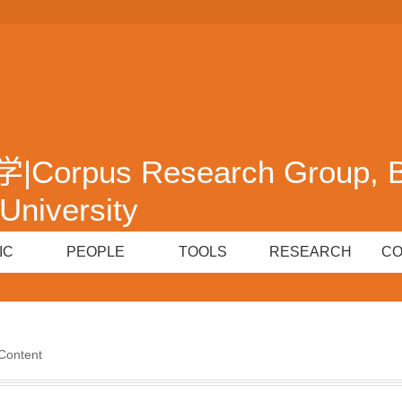
pus Research Group, Be
University
IC
PEOPLE
TOOLS
RESEARCH
C
Content