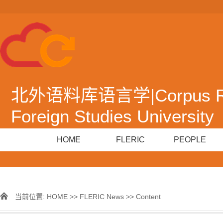
北外语料库语言学|Corpus Resea
Foreign Studies University
HOME
FLERIC
PEOPLE
当前位置:
HOME
>>
FLERIC News
>> Content