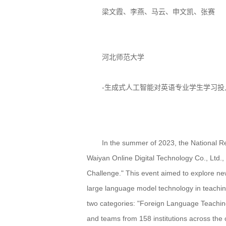
梁文霞、李燕、马云、申文凯、张赛
河北师范大学
-生成式人工智能对英语专业学生学习投
In the summer of 2023, the National Re
Waiyan Online Digital Technology Co., Ltd
Challenge." This event aimed to explore ne
large language model technology in teachin
two categories: "Foreign Language Teachin
and teams from 158 institutions across the 