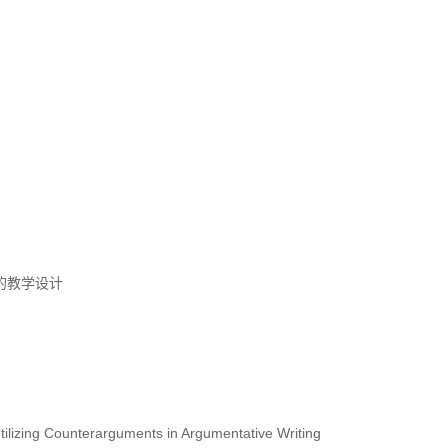
的教学设计
ounterarguments in Argumentative Writing