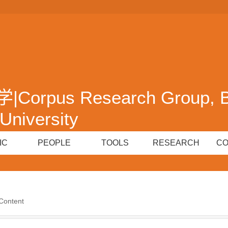
pus Research Group, Be
University
IC
PEOPLE
TOOLS
RESEARCH
C
Content