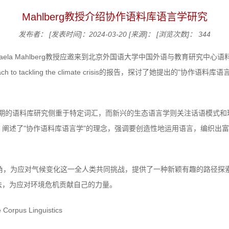
Mahlberg教授介绍协作语料库语言学研究
发布者：
[发表时间]：2024-03-20
[来源]：
[浏览次数]：
344
haela Mahlberg教授应邀来到北京外国语大学中国外语与教育研究
orpus approach to tackling the climate crisis的报告，探讨了
实，早期的语料库研究侧重于特定词汇，而新兴的生态语言学则关注话语模式
阐述了"协作语料库语言学"的理念，强调要创造性地运用语言，编织出
角，为应对气候变化这一全人类共同挑战，提供了一种新颖有趣的路径探
法，为应对环境危机贡献自己的力量。
 Corpus Linguistics