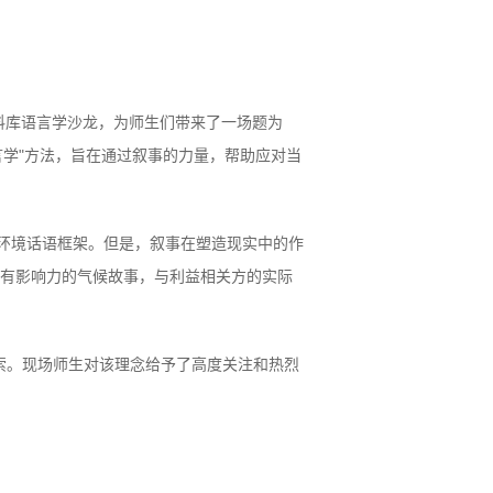
中心语料库语言学沙龙，为师生们带来了一场题为
她提出的"协作语料库语言学"方法，旨在通过叙事的力量，帮助应对当
和环境话语框架。但是，叙事在塑造现实中的作
富有影响力的气候故事，与利益相关方的实际
索。现场师生对该理念给予了高度关注和热烈